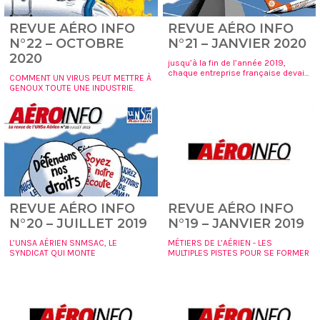
REVUE AÉRO INFO
REVUE AÉRO INFO
N°22 – OCTOBRE
N°21 – JANVIER 2020
2020
jusqu’à la fin de l’année 2019,
chaque entreprise française devait
COMMENT UN VIRUS PEUT METTRE À
se doter d’une nouvelle instance
GENOUX TOUTE UNE INDUSTRIE.
représentative du personnel (irp), le
Comité social et économique (cse).
C’est maintenant chose faite. Les
nouveaux élus découvrent donc ce
mandat qui regroupe trois fonctions
que nous détaillons dans nos
pages.
REVUE AÉRO INFO
REVUE AÉRO INFO
N°20 – JUILLET 2019
N°19 – JANVIER 2019
L’UNSA AÉRIEN SNMSAC, LE
MÉTIERS DE L’AÉRIEN - LES
SYNDICAT QUI MONTE
MULTIPLES PISTES POUR SE FORMER